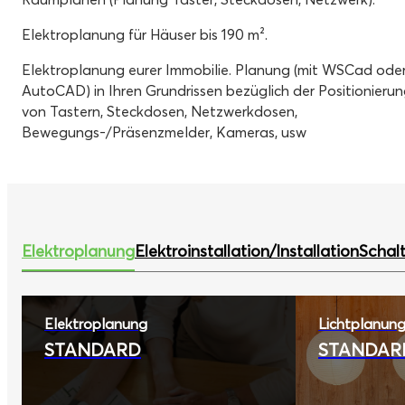
Elektroplanung für Häuser bis 190 m².
Elektroplanung eurer Immobilie.
Planung (mit WSCad ode
AutoCAD) in Ihren Grundrissen bezüglich der Positionieru
von Tastern, Steckdosen, Netzwerkdosen,
Bewegungs-/Präsenzmelder, Kameras, usw
Elektroplanung
Elektroinstallation/Installation
Schal
Elektroplanung
Lichtplanun
STANDARD
STANDAR