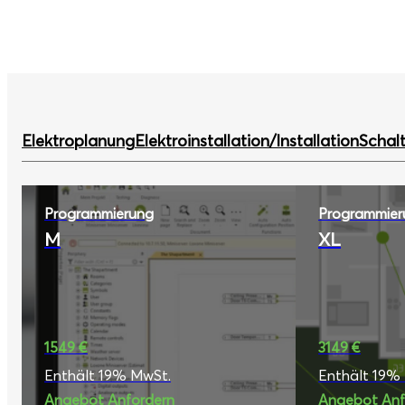
Elektroplanung
Elektroinstallation/Installation
Schal
Programmierung
Programmier
M
XL
1549 €
3149 €
Enthält 19% MwSt.
Enthält 19%
Angebot Anfordern
Angebot Anf