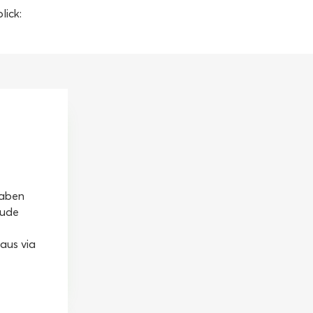
lick:
haben
äude
aus via