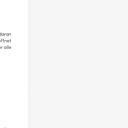
daran
öffnet
r alle