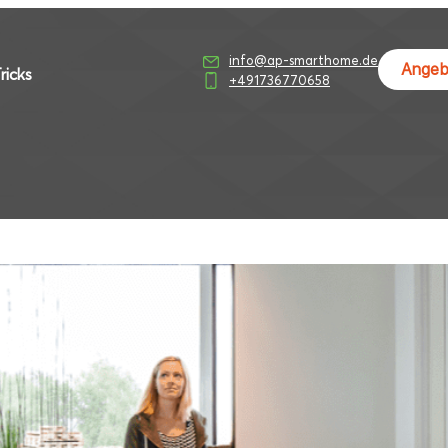
info@ap-smarthome.de
Angeb
ricks
+491736770658