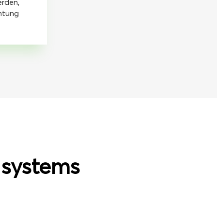
erden,
chtung
 systems